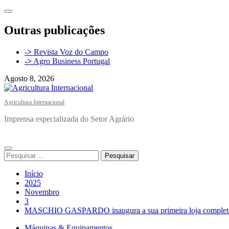
Avançar
para
o
Outras publicações
conteúdo
->
Revista Voz do Campo
->
Agro Business Portugal
Agosto 8, 2026
Agricultura Internacional
Imprensa especializada do Setor Agrário
Menu
Pesquisar
principal
por:
Início
2025
Novembro
3
MASCHIO GASPARDO inaugura a sua primeira loja completa 
Máquinas & Equipamentos