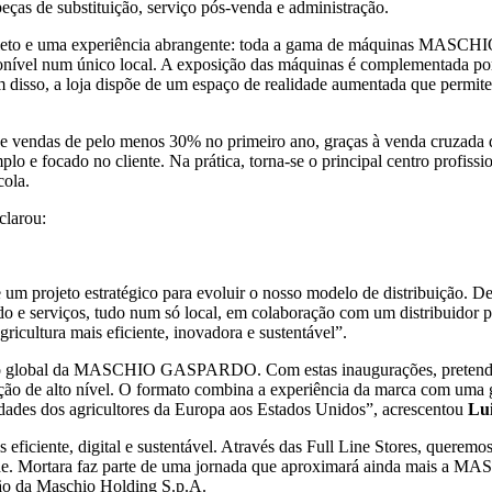
eças de substituição, serviço pós-venda e administração.
ompleto e uma experiência abrangente: toda a gama de máquinas MASCH
ponível num único local. A exposição das máquinas é complementada por
m disso, a loja dispõe de um espaço de realidade aumentada que permite 
 vendas de pelo menos 30% no primeiro ano, graças à venda cruzada d
o e focado no cliente. Na prática, torna-se o principal centro profissi
cola.
clarou:
e um projeto estratégico para evoluir o nosso modelo de distribuição. 
ado e serviços, tudo num só local, em colaboração com um distribuidor p
icultura mais eficiente, inovadora e sustentável”.
ento global da MASCHIO GASPARDO. Com estas inaugurações, pretendemo
mação de alto nível. O formato combina a experiência da marca com uma 
dades dos agricultores da Europa aos Estados Unidos”, acrescentou
Lu
eficiente, digital e sustentável. Através das Full Line Stores, queremos
idade. Mortara faz parte de uma jornada que aproximará ainda mais a
ção da Maschio Holding S.p.A.