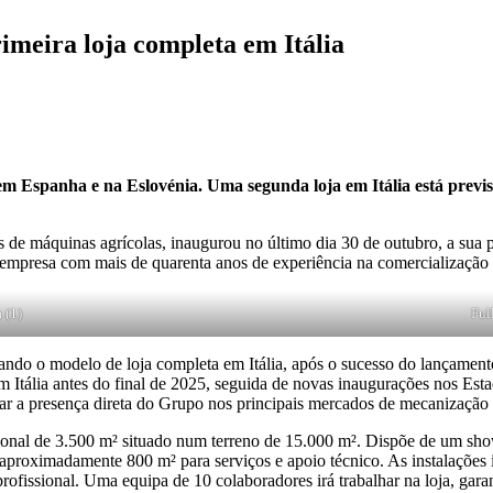
ira loja completa em Itália
 em Espanha e na Eslovénia. Uma segunda loja em Itália está previ
s de máquinas agrícolas, inaugurou no último dia 30 de outubro, a sua p
 com mais de quarenta anos de experiência na comercialização de 
 (1)
Ful
tando o modelo de loja completa em Itália, após o sucesso do lançame
m Itália antes do final de 2025, seguida de novas inaugurações nos Esta
dar a presença direta do Grupo nos principais mercados de mecanização 
onal de 3.500 m² situado num terreno de 15.000 m². Dispõe de um sho
 aproximadamente 800 m² para serviços e apoio técnico. As instalações
rofissional. Uma equipa de 10 colaboradores irá trabalhar na loja, ga