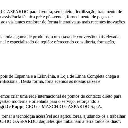
IO GASPARDO para lavoura, sementeira, fertilização, tratamento de
 assistência técnica pré e pós-venda, fornecimento de peças de
aos visitantes explorar de forma interativa as mais recentes inovações
e toda a gama de produtos, a uma taxa de conversão mais elevada,
onal e especializado da região: oferecendo consultoria, formação,
Depois de Espanha e a Eslovénia, a Loja de Linha Completa chega a
rofissional. Desta forma, fortalecemos as nossas raízes e
s criar uma rede internacional de pontos de contacto direto para
gestão moderna e orientada para o serviço, reforçando a
igi De Puppi
, CEO da MASCHIO GASPARDO S.p.A.
 tornar a tecnologia acessível aos agricultores, ajudando-os a trabalhar
 MASCHIO GASPARDO daqueles que trabalham a terra todos os dias”,