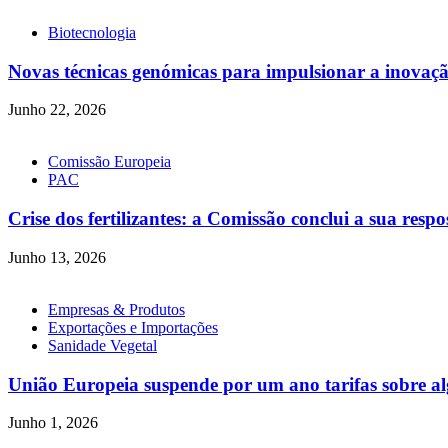
Biotecnologia
Novas técnicas genómicas para impulsionar a inovação
Junho 22, 2026
Comissão Europeia
PAC
Crise dos fertilizantes: a Comissão conclui a sua respo
Junho 13, 2026
Empresas & Produtos
Exportações e Importações
Sanidade Vegetal
União Europeia suspende por um ano tarifas sobre algu
Junho 1, 2026