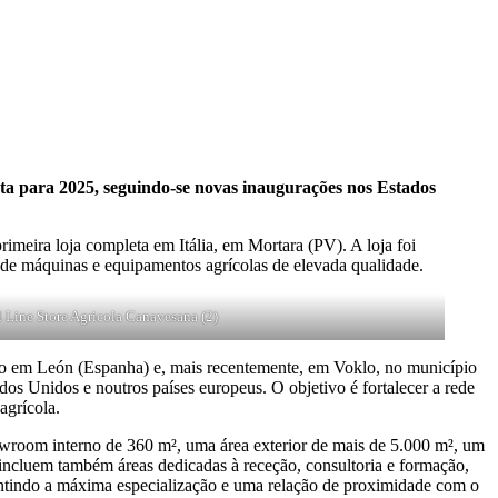
sta para 2025, seguindo-se novas inaugurações nos Estados
rimeira loja completa em Itália, em Mortara (PV). A loja foi
máquinas e equipamentos agrícolas de elevada qualidade.
l Line Store Agricola Canavesana (2)
nto em León (Espanha) e, mais recentemente, em Voklo, no município
dos Unidos e noutros países europeus. O objetivo é fortalecer a rede
agrícola.
wroom interno de 360 m², uma área exterior de mais de 5.000 m², um
 incluem também áreas dedicadas à receção, consultoria e formação,
rantindo a máxima especialização e uma relação de proximidade com o