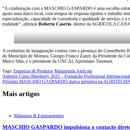
“A colaboração com a MASCHIO GASPARDO é uma escolha estratégica p
apoio num único local, com tempos de resposta rápidos e trabalho in
especialização, capacidade de consultoria e qualidade de serviço; e a
realidade”, afirmou
Roberto Caserio
, diretor da AGRICOLA CA
A cerimónia de inauguração contou com a presença do Conselheiro Re
do Município de Mortara, Giorgio Franco Zanzi; da Presidente da Col
Marco Sitta, e o presidente da UNCAI, Aproniano Tassinari.
Tags:
Empresas & Produtos
Maquinaria Agrícola
Navegação
Anterior
Curso Blueberry 2025 – Formação Profissional Internacional
Próximo
MASCHIO GASPARDO marca presença na AGRITECHN
de
artigos
Mais artigos
Máquinas & Equipamentos
MASCHIO GASPARDO impulsiona o contacto direto co