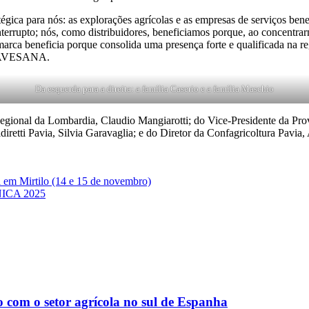
ara nós: as explorações agrícolas e as empresas de serviços benefi
interrupto; nós, como distribuidores, beneficiamos porque, ao concen
 marca beneficia porque consolida uma presença forte e qualificada na 
NAVESANA.
Da esquerda para a direita: a família Caserio e a família Maschio
gional da Lombardia, Claudio Mangiarotti; do Vice-Presidente da Pro
diretti Pavia, Silvia Garavaglia; e do Diretor da Confagricoltura Pa
 em Mirtilo (14 e 15 de novembro)
ICA 2025
m o setor agrícola no sul de Espanha