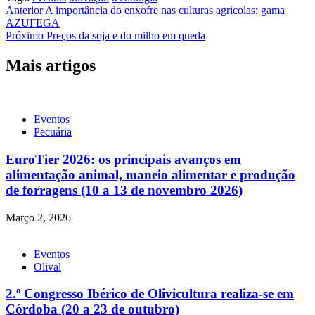
Navegação
Anterior
A importância do enxofre nas culturas agrícolas: gama
AZUFEGA
de
Próximo
Preços da soja e do milho em queda
artigos
Mais artigos
Eventos
Pecuária
EuroTier 2026: os principais avanços em
alimentação animal, maneio alimentar e produção
de forragens (10 a 13 de novembro 2026)
Março 2, 2026
Eventos
Olival
2.º Congresso Ibérico de Olivicultura realiza-se em
Córdoba (20 a 23 de outubro)