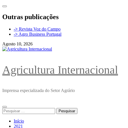
Avançar
para
o
Outras publicações
conteúdo
->
Revista Voz do Campo
->
Agro Business Portugal
Agosto 10, 2026
Agricultura Internacional
Imprensa especializada do Setor Agrário
Menu
Pesquisar
principal
por:
Início
2021