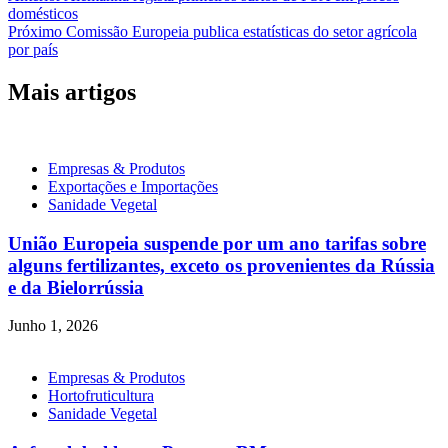
domésticos
de
Próximo
Comissão Europeia publica estatísticas do setor agrícola
artigos
por país
Mais artigos
Empresas & Produtos
Exportações e Importações
Sanidade Vegetal
União Europeia suspende por um ano tarifas sobre
alguns fertilizantes, exceto os provenientes da Rússia
e da Bielorrússia
Junho 1, 2026
Empresas & Produtos
Hortofruticultura
Sanidade Vegetal