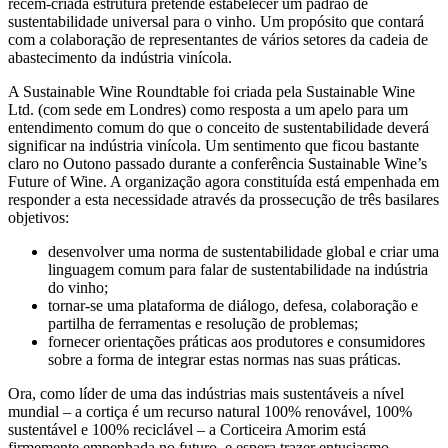
recém-criada estrutura pretende estabelecer um padrão de
sustentabilidade universal para o vinho. Um propósito que contará
com a colaboração de representantes de vários setores da cadeia de
abastecimento da indústria vinícola.
A Sustainable Wine Roundtable foi criada pela Sustainable Wine
Ltd. (com sede em Londres) como resposta a um apelo para um
entendimento comum do que o conceito de sustentabilidade deverá
significar na indústria vinícola. Um sentimento que ficou bastante
claro no Outono passado durante a conferência Sustainable Wine’s
Future of Wine. A organização agora constituída está empenhada em
responder a esta necessidade através da prossecução de três basilares
objetivos:
desenvolver uma norma de sustentabilidade global e criar uma
linguagem comum para falar de sustentabilidade na indústria
do vinho;
tornar-se uma plataforma de diálogo, defesa, colaboração e
partilha de ferramentas e resolução de problemas;
fornecer orientações práticas aos produtores e consumidores
sobre a forma de integrar estas normas nas suas práticas.
Ora, como líder de uma das indústrias mais sustentáveis a nível
mundial – a cortiça é um recurso natural 100% renovável, 100%
sustentável e 100% reciclável – a Corticeira Amorim está
firmemente empenhada no futuro, e espera trazer entusiasmo,