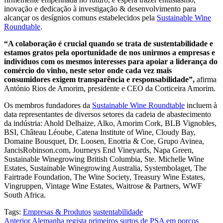
inovação e dedicação à investigação & desenvolvimento para
alcançar os desígnios comuns estabelecidos pela
Sustainable Wine
Roundtable
.
“A colaboração é crucial quando se trata de sustentabilidade e
estamos gratos pela oportunidade de nos unirmos a empresas e
indivíduos com os mesmos interesses para apoiar a liderança do
comércio do vinho, neste setor onde cada vez mais
consumidores exigem transparência e responsabilidade”,
afirma
António Rios de Amorim, presidente e CEO da Corticeira Amorim.
Os membros fundadores da
Sustainable Wine Roundtable
incluem à
data representantes de diversos setores da cadeia de abastecimento
da indústria: Ahold Delhaize, Alko, Amorim Cork, BLB Vignobles,
BSI, Château Léoube, Catena Institute of Wine, Cloudy Bay,
Domaine Bousquet, Dr. Loosen, Enotria & Coe, Grupo Avinea,
JancisRobinson.com, Journeys End Vineyards, Napa Green,
Sustainable Winegrowing British Columbia, Ste. Michelle Wine
Estates, Sustainable Winegrowing Australia, Systembolaget, The
Fairtrade Foundation, The Wine Society, Treasury Wine Estates,
Vingruppen, Vintage Wine Estates, Waitrose & Partners, WWF
South Africa.
Tags:
Empresas & Produtos
sustentabilidade
Navegação
Anterior
Alemanha regista primeiros surtos de PSA em porcos