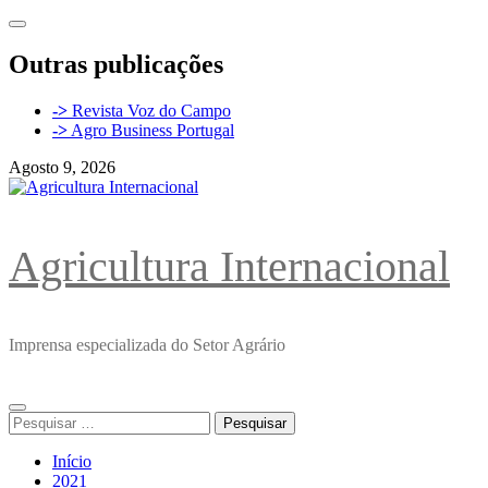
Avançar
para
o
Outras publicações
conteúdo
->
Revista Voz do Campo
->
Agro Business Portugal
Agosto 9, 2026
Agricultura Internacional
Imprensa especializada do Setor Agrário
Menu
Pesquisar
principal
por:
Início
2021