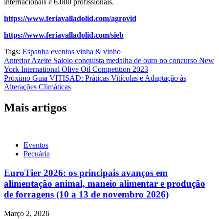
internacionais e 6.000 profissionais.
https://www.feriavalladolid.com/agrovid
https://www.feriavalladolid.com/sieb
Tags:
Espanha
eventos
vinha & vinho
Navegação
Anterior
Azeite Saloio conquista medalha de ouro no concurso New
York International Olive Oil Competition 2023
de
Próximo
Guia VITISAD: Práticas Vitícolas e Adaptação às
artigos
Alterações Climáticas
Mais artigos
Eventos
Pecuária
EuroTier 2026: os principais avanços em
alimentação animal, maneio alimentar e produção
de forragens (10 a 13 de novembro 2026)
Março 2, 2026