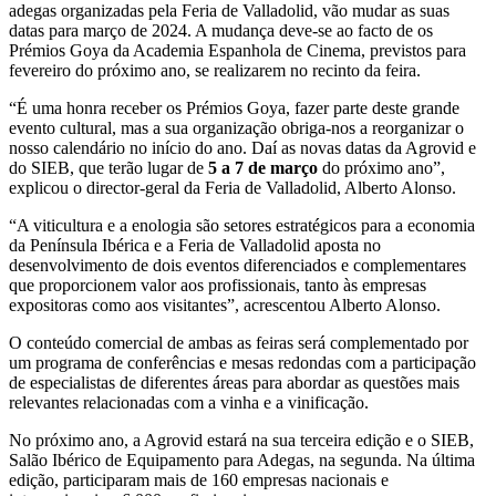
adegas organizadas pela Feria de Valladolid, vão mudar as suas
datas para março de 2024. A mudança deve-se ao facto de os
Prémios Goya da Academia Espanhola de Cinema, previstos para
fevereiro do próximo ano, se realizarem no recinto da feira.
“É uma honra receber os Prémios Goya, fazer parte deste grande
evento cultural, mas a sua organização obriga-nos a reorganizar o
nosso calendário no início do ano. Daí as novas datas da Agrovid e
do SIEB, que terão lugar de
5 a 7 de março
do próximo ano”,
explicou o director-geral da Feria de Valladolid, Alberto Alonso.
“A viticultura e a enologia são setores estratégicos para a economia
da Península Ibérica e a Feria de Valladolid aposta no
desenvolvimento de dois eventos diferenciados e complementares
que proporcionem valor aos profissionais, tanto às empresas
expositoras como aos visitantes”, acrescentou Alberto Alonso.
O conteúdo comercial de ambas as feiras será complementado por
um programa de conferências e mesas redondas com a participação
de especialistas de diferentes áreas para abordar as questões mais
relevantes relacionadas com a vinha e a vinificação.
No próximo ano, a Agrovid estará na sua terceira edição e o SIEB,
Salão Ibérico de Equipamento para Adegas, na segunda. Na última
edição, participaram mais de 160 empresas nacionais e