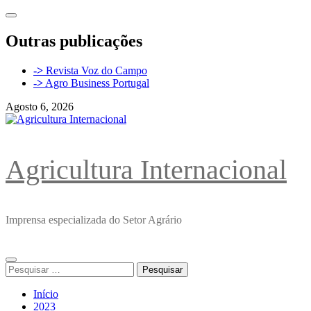
Avançar
para
o
Outras publicações
conteúdo
->
Revista Voz do Campo
->
Agro Business Portugal
Agosto 6, 2026
Agricultura Internacional
Imprensa especializada do Setor Agrário
Menu
Pesquisar
principal
por:
Início
2023