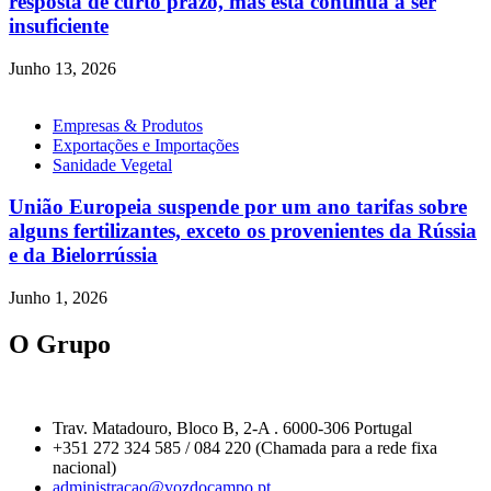
resposta de curto prazo, mas esta continua a ser
insuficiente
Junho 13, 2026
Empresas & Produtos
Exportações e Importações
Sanidade Vegetal
União Europeia suspende por um ano tarifas sobre
alguns fertilizantes, exceto os provenientes da Rússia
e da Bielorrússia
Junho 1, 2026
O Grupo
Trav. Matadouro, Bloco B, 2-A . 6000-306 Portugal
+351 272 324 585 / 084 220 (Chamada para a rede fixa
nacional)
administracao@vozdocampo.pt