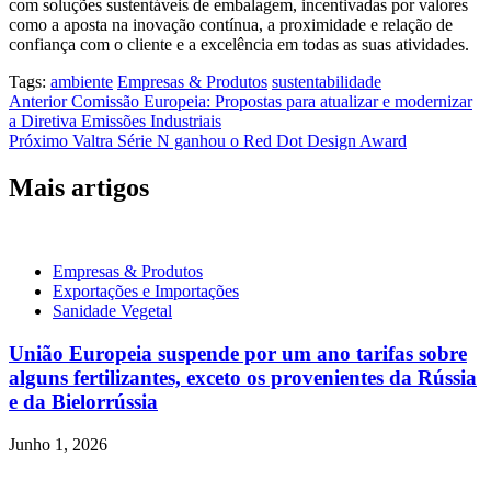
com soluções sustentáveis de embalagem, incentivadas por valores
como a aposta na inovação contínua, a proximidade e relação de
confiança com o cliente e a excelência em todas as suas atividades.
Tags:
ambiente
Empresas & Produtos
sustentabilidade
Navegação
Anterior
Comissão Europeia: Propostas para atualizar e modernizar
a Diretiva Emissões Industriais
de
Próximo
Valtra Série N ganhou o Red Dot Design Award
artigos
Mais artigos
Empresas & Produtos
Exportações e Importações
Sanidade Vegetal
União Europeia suspende por um ano tarifas sobre
alguns fertilizantes, exceto os provenientes da Rússia
e da Bielorrússia
Junho 1, 2026