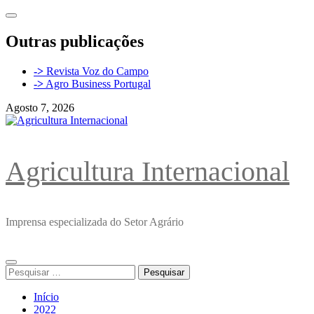
Avançar
para
o
Outras publicações
conteúdo
->
Revista Voz do Campo
->
Agro Business Portugal
Agosto 7, 2026
Agricultura Internacional
Imprensa especializada do Setor Agrário
Menu
Pesquisar
principal
por:
Início
2022