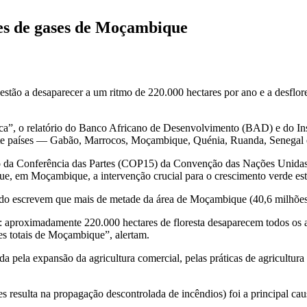
es de gases de Moçambique
estão a desaparecer a um ritmo de 220.000 hectares por ano e a desflor
ica”, o relatório do Banco Africano de Desenvolvimento (BAD) e do In
ete países — Gabão, Marrocos, Moçambique, Quénia, Ruanda, Senegal e
são da Conferência das Partes (COP15) da Convenção das Nações Unidas 
, em Moçambique, a intervenção crucial para o crescimento verde está
o escrevem que mais de metade da área de Moçambique (40,6 milhões de
e: aproximadamente 220.000 hectares de floresta desaparecem todos os a
es totais de Moçambique”, alertam.
pela expansão da agricultura comercial, pelas práticas de agricultura i
vezes resulta na propagação descontrolada de incêndios) foi a principal