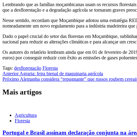
Lembrando que as famílias moçambicanas usam os recursos florestais 
que a desflorestação e a degradação agrícola se tornaram graves preoc
Nesse sentido, recordam que Moçambique adotou uma estratégia REDD+ 
nomeadamente um novo regulamento para a indústria madeireira que p
Dado o papel crucial do setor das florestas em Moçambique, sublinham
nacional para reduzir as alterações climáticas e para alcançar um cresc
Os autores do relatório lembram ainda que em 01 de fevereiro de 20
euros) por conseguir reduzir com êxito as emissões de gases poluentes
Tags:
desflorestação
Floresta
Navegação
Anterior
Agraria: feira bienal de maquinaria agrícola
Próximo
Alemanha considera “repugnante” que russos roubem cereai
de
artigos
Mais artigos
Agricultura
Floresta
Portugal e Brasil assinam declaração conjunta na área