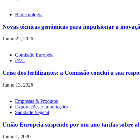
Biotecnologia
Novas técnicas genómicas para impulsionar a inovação
Junho 22, 2026
Comissão Europeia
PAC
Crise dos fertilizantes: a Comissão conclui a sua respo
Junho 13, 2026
Empresas & Produtos
Exportações e Importações
Sanidade Vegetal
União Europeia suspende por um ano tarifas sobre algu
Junho 1, 2026