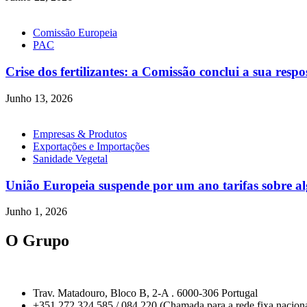
Comissão Europeia
PAC
Crise dos fertilizantes: a Comissão conclui a sua respo
Junho 13, 2026
Empresas & Produtos
Exportações e Importações
Sanidade Vegetal
União Europeia suspende por um ano tarifas sobre algu
Junho 1, 2026
O Grupo
Trav. Matadouro, Bloco B, 2-A . 6000-306 Portugal
+351 272 324 585 / 084 220 (Chamada para a rede fixa naciona