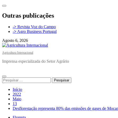
Avançar
para
o
Outras publicações
conteúdo
->
Revista Voz do Campo
->
Agro Business Portugal
Agosto 6, 2026
Agricultura Internacional
Imprensa especializada do Setor Agrário
Menu
Pesquisar
principal
por:
Início
2022
Maio
13
Desflorestação representa 80% das emissões de gases de Moç
Floresta