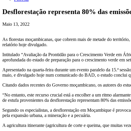
Desflorestação representa 80% das emissõ
Maio 13, 2022
As florestas moçambicanas, que cobrem mais de metade do território, 
relatório hoje divulgado.
Intitulado “Avaliação da Prontidão para o Crescimento Verde em Áfr
aprofundada do estado de preparação para o crescimento verde em s
Apresentado na quarta-feira durante um evento paralelo da 15.ª ses
maio, e divulgado hoje num comunicado do BAD, o estudo conclui que
Citando dados recentes do Governo moçambicano, os autores do estud
“No entanto, este recurso crucial está a encolher a um ritmo alarmant
de estufa provenientes da desflorestação representam 80% das emissõ
Segundo os especialistas, a desflorestação em Moçambique é provocada 
pela expansão urbana, a mineração e a pecuária.
A agricultura itinerante (agricultura de corte e queima, que muitas 