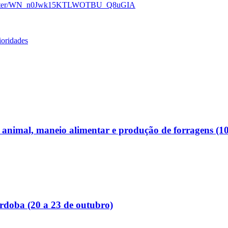
/register/WN_n0Jwk15KTLWOTBU_Q8uGIA
ioridades
 animal, maneio alimentar e produção de forragens (1
órdoba (20 a 23 de outubro)