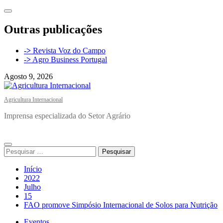
Avançar
para
o
Outras publicações
conteúdo
->
Revista Voz do Campo
->
Agro Business Portugal
Agosto 9, 2026
Agricultura Internacional
Imprensa especializada do Setor Agrário
Menu
Pesquisar
principal
por:
Início
2022
Julho
15
FAO promove Simpósio Internacional de Solos para Nutrição
Eventos