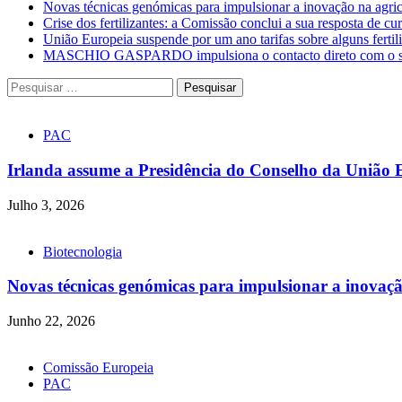
Novas técnicas genómicas para impulsionar a inovação na agric
Crise dos fertilizantes: a Comissão conclui a sua resposta de cur
União Europeia suspende por um ano tarifas sobre alguns fertili
MASCHIO GASPARDO impulsiona o contacto direto com o seto
Pesquisar
por:
PAC
Irlanda assume a Presidência do Conselho da União 
Julho 3, 2026
Biotecnologia
Novas técnicas genómicas para impulsionar a inovação
Junho 22, 2026
Comissão Europeia
PAC