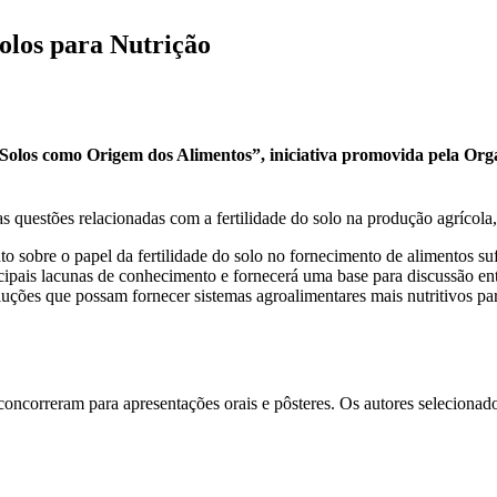
olos para Nutrição
olos como Origem dos Alimentos”, iniciativa promovida pela Orga
e as questões relacionadas com a fertilidade do solo na produção agrícol
o sobre o papel da fertilidade do solo no fornecimento de alimentos su
cipais lacunas de conhecimento e fornecerá uma base para discussão entre
e soluções que possam fornecer sistemas agroalimentares mais nutritivos 
oncorreram para apresentações orais e pôsteres. Os autores selecionad